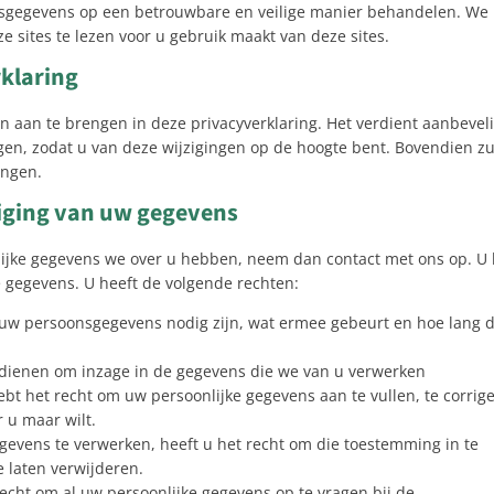
nsgegevens op een betrouwbare en veilige manier behandelen. We
 sites te lezen voor u gebruik maakt van deze sites.
rklaring
n aan te brengen in deze privacyverklaring. Het verdient aanbevel
gen, zodat u van deze wijzigingen op de hoogte bent. Bovendien zu
engen.
ziging van uw gegevens
nlijke gegevens we over u hebben, neem dan contact met ons op. U
gegevens. U heeft de volgende rechten:
uw persoonsgegevens nodig zijn, wat ermee gebeurt en hoe lang 
ndienen om inzage in de gegevens die we van u verwerken
hebt het recht om uw persoonlijke gegevens aan te vullen, te corrig
 u maar wilt.
evens te verwerken, heeft u het recht om die toestemming in te
 laten verwijderen.
 recht om al uw persoonlijke gegevens op te vragen bij de