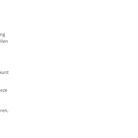
ing
llen
 kunt
deze
eren,