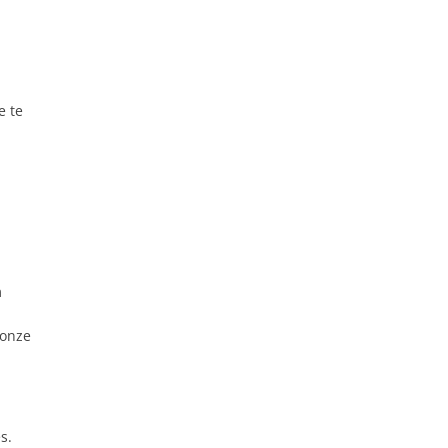
e te
m
 onze
s.