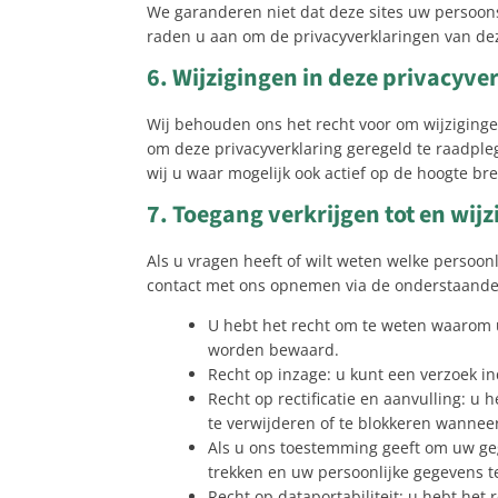
We garanderen niet dat deze sites uw persoo
raden u aan om de privacyverklaringen van deze
6. Wijzigingen in deze privacyve
Wij behouden ons het recht voor om wijziginge
om deze privacyverklaring geregeld te raadple
wij u waar mogelijk ook actief op de hoogte br
7. Toegang verkrijgen tot en wij
Als u vragen heeft of wilt weten welke persoo
contact met ons opnemen via de onderstaande 
U hebt het recht om te weten waarom 
worden bewaard.
Recht op inzage: u kunt een verzoek i
Recht op rectificatie en aanvulling: u 
te verwijderen of te blokkeren wanneer
Als u ons toestemming geeft om uw geg
trekken en uw persoonlijke gegevens te
Recht op dataportabiliteit: u hebt het