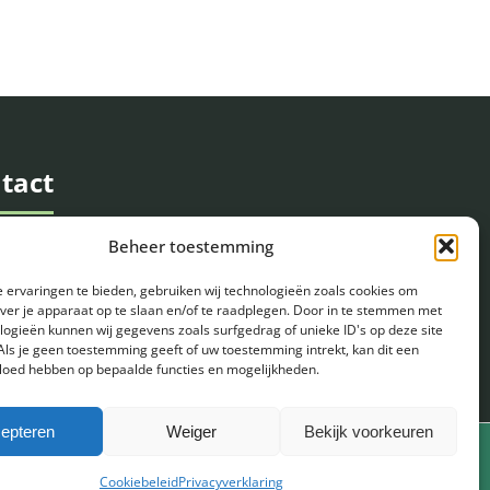
tact
Beheer toestemming
ndseweg 4
CC Mariahout
 ervaringen te bieden, gebruiken wij technologieën zoals cookies om
over je apparaat op te slaan en/of te raadplegen. Door in te stemmen met
foon
06 - 83 44 60 79
logieën kunnen wij gegevens zoals surfgedrag of unieke ID's op deze site
Als je geen toestemming geeft of uw toestemming intrekt, kan dit een
vloed hebben op bepaalde functies en mogelijkheden.
l
info@eeuwestuinprojecten.nl
epteren
Weiger
Bekijk voorkeuren
Cookiebeleid
Privacyverklaring