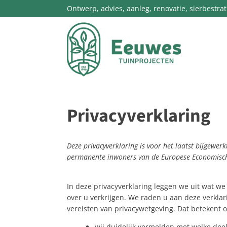
Ontwerp, advies, aanleg, renovatie, sierbestra
Privacyverklaring
Deze privacyverklaring is voor het laatst bijgewer
permanente inwoners van de Europese Economisch
In deze privacyverklaring leggen we uit wat w
over u verkrijgen. We raden u aan deze verkla
vereisten van privacywetgeving. Dat betekent 
wij duidelijk vermelden met welke doe