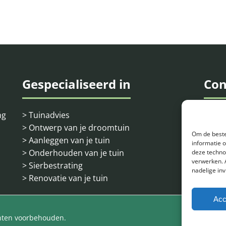
Gespecialiseerd in
Con
ng
> Tuinadvies
Heiei
> Ontwerp van je droomtuin
5738 
Om de beste
> Aanleggen van je tuin
informatie 
> Onderhouden van je tuin
Tele
deze techno
verwerken. 
> Sierbestrating
nadelige in
> Renovatie van je tuin
E-mai
Acc
chten voorbehouden.