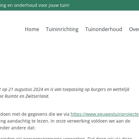
ting en onderhoud voor jouw tuin!
Home
Tuininrichting
Tuinonderhoud
Ove
kt op 21 augustus 2024 en is van toepassing op burgers en wettelijk
e Ruimte en Zwitserland.
e doen met de gegevens die we via
https://www.eeuwestuinprojecte
ring aandachtig te lezen. In onze verwerking voldoen we aan de
onder andere dat:
leinden wij persoonsgegevens verwerken. Dat doen wij via deze