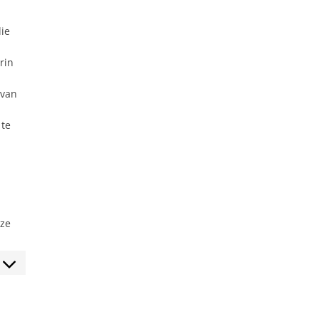
ie
rin
 van
 te
nze